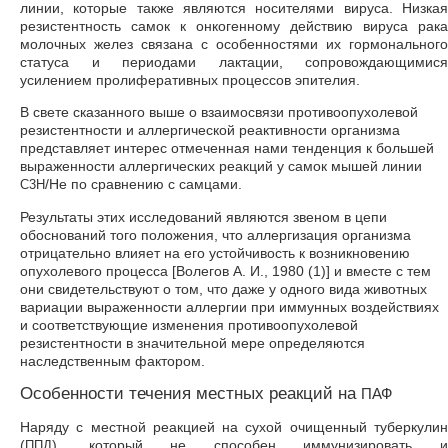
линии, которые также являются носителями вируса. Низкая
резистентность самок к онкогенному действию вируса рака
молочных желез связана с особенностями их гормонального
статуса и периодами лактации, сопровождающимися
усилением пролиферативных процессов эпителия.
В свете сказанного выше о взаимосвязи противоопухолевой
резистентности и аллергической реактивности организма
представляет интерес отмеченная нами тенденция к большей
выраженности аллергических реакций у самок мышей линии
/Не по сравнению с самцами.
С3Н
Результаты этих исследований являются звеном в цепи
обоснований того положения, что аллергизация организма
отрицательно влияет на его устойчивость к возникновению
опухолевого процесса [Волегов А. И., 1980 (1)] и вместе с тем
они свидетельствуют о том, что даже у одного вида животных
вариации выраженности аллергии при иммунных воздействиях
и соответствующие изменения противоопухолевой
резистентности в значительной мере определяются
наследственным фактором.
Особенности течения местных реакций на
ПАФ
Наряду с местной реакцией на сухой очищенный туберкулин
(
), который не способен иммунизировать и
ППД