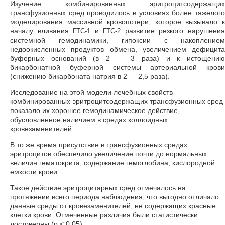
Изучение комбинированных эритроцитсодержащих
трансфузионных сред проводилось в условиях более тяжелого
моделирования массивной кровопотери, которое вызывало к
началу вливания
и
развитие резкого нарушени
ГТС-1
ГТС-2
системной гемодинамики, гипоксии с накоплением
недоокисленных продуктов обмена, увеличением дефицита
буферных оснований (в 2 — 3 раза) и к истощению
бикарбонатной буферной системы артериальной крови
(снижению бикарбоната натрия в 2 — 2,5 раза).
Исследование на этой модели лечебных свойств
комбинированных эритроцитсодержащих трансфузионных сред
показало их хорошее гемодинамическое действие,
обусловленное наличием в средах коллоидных
кровезаменителей.
В то же время присутствие в трансфузионных средах
эритроцитов обеспечило увеличение почти до нормальных
величин гематокрита, содержание гемоглобина, кислородной
емкости крови.
Такое действие эритроцитарных сред отмечалось на
протяжении всего периода наблюдения, что выгодно отличало
данные среды от кровезаменителей, не содержащих красные
клетки крови. Отмеченные различия были статистически
достоверны (р < 0,05).