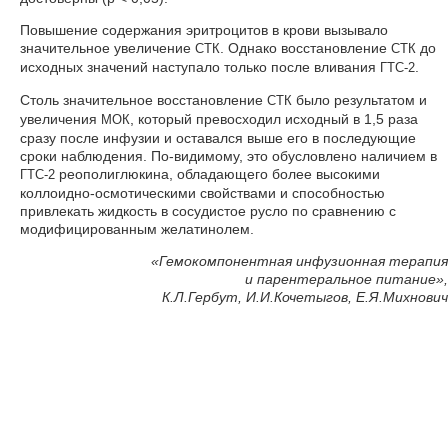
Повышение содержания эритроцитов в крови вызывало
значительное увеличение
. Однако восстановление
до
СТК
СТК
исходных значений наступало только после вливания
.
ГТС-2
Столь значительное восстановление
было результатом и
СТК
увеличения
, который превосходил исходный в 1,5 раза
МОК
сразу после инфузии и оставался выше его в последующие
сроки наблюдения. По-видимому, это обусловлено наличием в
реополиглюкина, обладающего более высокими
ГТС-2
коллоидно-осмотическими свойствами и способностью
привлекать жидкость в сосудистое русло по сравнению с
модифицированным желатинолем.
«Гемокомпонентная инфузионная терапия
и парентеральное питание»,
К.Л.Гербут, И.И.Кочетыгов, Е.Я.Михнович