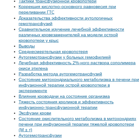
Тактики трансфузионной кровопотери
Коррекция кислотно-основного равновесия при
переливании
ГТС
Доказательства эффективности аутологичных
гемотрансфузий
Сравнительное изучение лечебной эффективности
различных кровезаменителей на модели острой
кровопотери у крыс
Выводы
Среднесмертельная кровопотеря
Аутогемотрансфузии у больных гемофилией
Лечебная эффективность 2%-ного раствора сополимера
окиси этилена
Разработка метода аутогемотрансфузий
Состояние митохондриального метаболизма в печени при
инфузионной терапии острой кровопотери в
эксперименте
Влияние кроводачи на состояние организма
Тяжесть состояния кроликов и эффективность
инфузионно-трансфузионной терапии
Эксфузии крови
Состояние окислительного метаболизма в митохондриях
печени при инфузионной терапии тяжелой кровопотери
(М ± т)
Аутогемотрансфузии