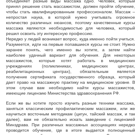
объединяет разные виды массажа одно. Человек, который
принял решение стать массажистом, должен пройти обучение,
чтобы стать квалифицированным профессионалом. Массаж –
непростая наука, в которой нужно учитывать огромное
количество различных нюансов, поэтому качественные курсы
массажа являются необходимостью для человека, который
решил освоить эту интересную профессию.
Нередко у людей возникает вопрос, куда именно пойти учиться.
Разумеется, идти на первые попавшиеся курсы не стоит. Нужно
заранее понять, чего именно вы хотите, а затем найти
наиболее удачный вариант для обучения. Для некоторых
массажистов, которые хотят работать в медицинских
учреждениях (поликлиниках, медицинских центрах,
реабилитационных центрах), обязательным является
получение сертификата государственного образца, который
дает право на массажную практику на медицинском уровне. В
этом случае вам необходимо найти курсы массажистов,
имеющие лицензию Министерства здравоохранения
.
РФ
Если же вы хотите просто изучить разные техники массажа,
заняться классическим профилактическим массажем, или же
научиться восточным методикам (цигун, тайский массаж, и так
далее), вам не обязательно искать заведение с лицензией
Минздрава. При различных массажных ассоциациях нередко
проводится обучение, где в итоге выдается полноценный