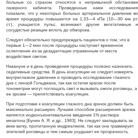
больные со страхом относятся к непривычной обстановке
лазерного кабинета. Проведенные нами исследования
показали, что у некоторых больных артериальное давление во
время процедуры повышается на 1,33—4 кПа (10—30 мм рт.
ст.), учащается пульс, возникают другие вегетативные и
сосудистые реакции вплоть до обморока.
Следует обязательно предупреждать пациентов о том, что в
первые 1—2 мин после процедуры наступает временное
ослепление из-за дезадаптации отраженным от места
воздействия светом.
Накануне и в день проведения процедуры полезно назначить
седативные средства. В день коагуляции не следует измерять
внутриглазное давление и проводить исследование глазного
дна с линзой Гольдмана, так как остатки краски после
тонометрии могут поглощать свет и вызывать ожоги роговицы, а
ее эрозии — препятствовать коагуляции.
При подготовке к коагуляции глазного дна зрачок должен быть
максимально расширен. Лучшим способом расширения зрачка
является иодконъюнктивальное введение 1% раствора
мезатона [Бунин А. Я. и др., 1983]. Не следует закладывать за
веки ватку, пропитанную мидриатиком, так как она травмирует
эпителий роговицы и тем самым ухудшает ее прозрачность.