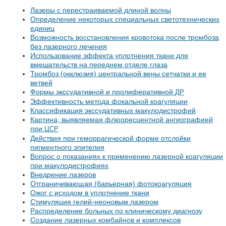
Лазеры с перестраиваемой длиной волны
Определение некоторых специальных светотехнических
единиц
Возможность восстановления кровотока после тромбоза
без лазерного лечения
Использование эффекта уплотнения ткани для
вмешательств на переднем отделе глаза
Тромбоз (окклюзия) центральной вены сетчатки и ее
ветвей
Формы экссудативной и пролиферативной
ДР
Эффективность метода фокальной коагуляции
Классификация экссудативных макулодистрофий
Картина, выявляемая флюоресцентной ангиографией
при
ЦСР
Действия при геморрагической форме отслойки
пигментного эпителия
Вопрос о показаниях к применению лазерной коагуляции
при макулодистрофиях
Внедрение лазеров
Отграничивающая (барьерная) фотокоагуляция
Ожог с исходом в уплотнение ткани
Стимуляция гелий-неоновым лазером
Распределение больных по клиническому диагнозу
Создание лазерных комбайнов и комплексов