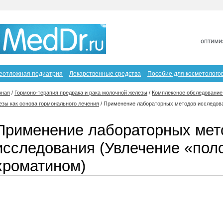
еотложная педиатрия
Лекарственные средства
Пособие для косметолого
вная
/
Гормоно-терапия предрака и рака молочной железы
/
Комплексное обследование
езы как основа гормонального лечения
/
Применение лабораторных методов исследов
Применение лабораторных мет
исследования (Увлечение «по
хроматином)