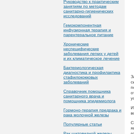
Руководство к практическим
занятиям по методам
санитарно-гигиенических
исследований
Гемокомпонентная
инфузионная терапия и
парентеральное питание
Хронические
неспецифические
заболевания легких у детей
и их климатическое лечение
Бактериологическая
диагностика и профилактика
З
стафилококковых
заболеваний
с
п
Справочник помощника
о
санитарного врача и
у
помощника эпидемиолога
И
Гормоно-терапия предрака и
в
рака молочной железы
С
Популярные статьи
я
Рак щитовидной железы
г