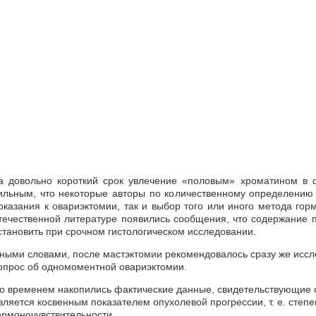
а довольно короткий срок увлечение «половым» хроматином в о
ильным, что некоторые авторы по количественному определению
оказания к овариэктомии, так и выбор того или иного метода горм
течественной литературе появились сообщения, что содержание 
становить при срочном гистологическом исследовании.
ными словами, после мастэктомии рекомендовалось сразу же иссл
опрос об одномоментной овариэктомии.
о временем накопились фактические данные, свидетельствующие о
вляется косвенным показателем опухолевой прогрессии, т. е. степе
ормоночувствительности.