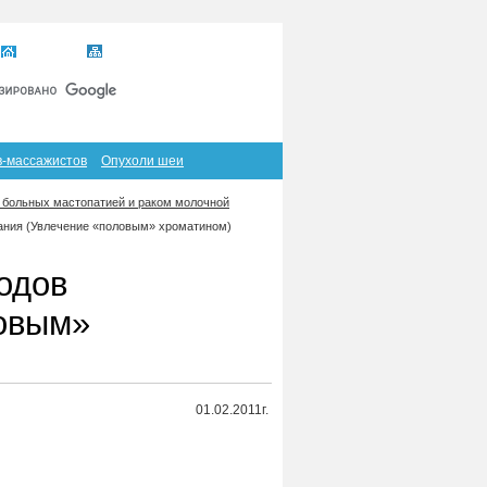
Главная
Карта сайта
RSS
в-массажистов
Опухоли шеи
 больных мастопатией и раком молочной
ания (Увлечение «половым» хроматином)
одов
ловым»
01.02.2011г.