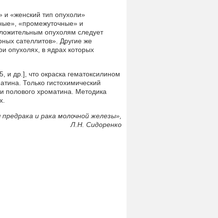
» и «женский тип опухоли»
ные», «промежуточные» и
оложительным опухолям следует
рных сателлитов». Другие же
ри опухолях, в ядрах которых
, и др.], что окраска гематоксилином
атина. Только гистохимический
ии полового хроматина. Методика
х.
 предрака и рака молочной железы»,
Л.Н. Сидоренко