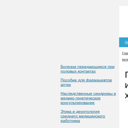
Н
Гла
жел
Болезни передающиеся при
половых контактах
Пособие для фармацевтов
аптек
Наследственные синдромы и
медико-генетическое
консультирование
Этика и деонтология
среднего медицинского
работника