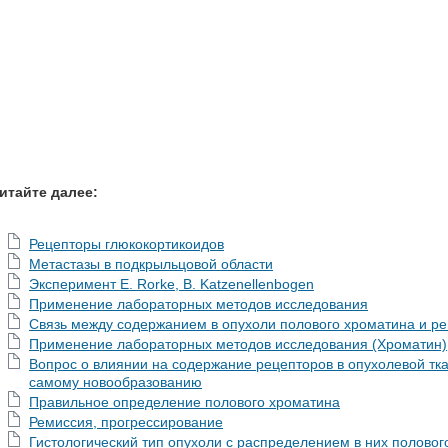
итайте далее:
Рецепторы глюкокортикоидов
Метастазы в подкрыльцовой области
Эксперимент Е. Rorke, В. Katzenellenbogen
Применение лабораторных методов исследования
Связь между содержанием в опухоли полового хроматина и ре
Применение лабораторных методов исследования (Хроматин)
Вопрос о влиянии на содержание рецепторов в опухолевой тка
самому новообразованию
Правильное определение полового хроматина
Ремиссия, прогрессирование
Гистологический тип опухоли с распределением в них половог