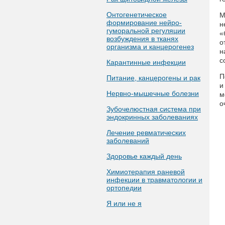
Онтогенетическое
М
формирование нейро-
н
гуморальной регуляции
«
возбуждения в тканях
о
организма и канцерогенез
н
с
Карантинные инфекции
П
Питание, канцерогены и рак
и
Нервно-мышечные болезни
м
о
Зубочелюстная система при
эндокринных заболеваниях
Лечение ревматических
заболеваний
Здоровье каждый день
Химиотерапия раневой
инфекции в травматологии и
ортопедии
Я или не я