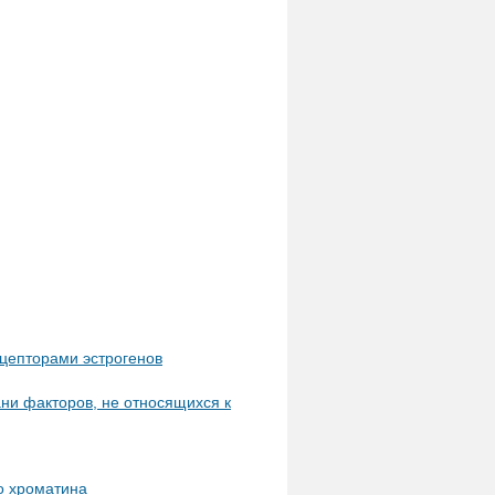
цепторами эстрогенов
ни факторов, не относящихся к
о хроматина