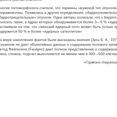
ногие патоморфологи считали, что термины «мужской тип опухоли
еправомочны. Появились и другие определения: «баррположитель
барротрицательные» опухоли. Одни авторы полагали, что к баррп
тносить такие, в ядрах которых обнаруживается более 3—5 % «яде
астаивали на том, что «женский ядерный пол» может быть только п
одержится 50 % и более «ядерных сателлитов».
о мере накопления фактов были высказаны мнения [Зусь Б. А., 1975
 эозином не дает объективных данных о содержании полового хром
етод Фейльгена (Feulgen) дает полное представление о содержан
чень сложна, подсчет выполняется не менее чем в 300—500 клетка
«
Гормоно-терапия