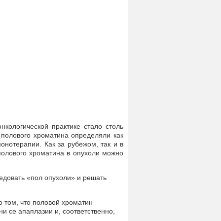
нкологической практике стало столь
 полового хроматина определяли как
онотерапии. Как за рубежом, так и в
полового хроматина в опухоли можно
едовать «пол опухоли» и решать
 том, что половой хроматин
ни се апаплазии и, соответственно,