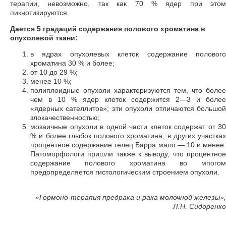
терапии, невозможно, так как 70 % ядер при этом
пикнотизируются.
Дается 5 градаций содержания полового хроматина в
опухолевой ткани:
в ядрах опухолевых клеток содержание полового
хроматина 30 % и более;
от 10 до 29 %;
менее 10 %;
полиплоидные опухоли характеризуются тем, что более
чем в 10 % ядер клеток содержится 2—3 и более
«ядерных сателлитов»; эти опухоли отличаются большой
злокачественностью;
мозаичные опухоли в одной части клеток содержат от 30
% и более глыбок полового хроматина, в других участках
процентное содержание телец Барра мало — 10 и менее.
Патоморфологи пришли также к выводу, что процентное
содержание полового хроматина во мпогом
предопределяется гистологическим строением опухоли.
«
Гормоно-терапия предрака и рака молочной железы»,
Л.Н. Сидоренко