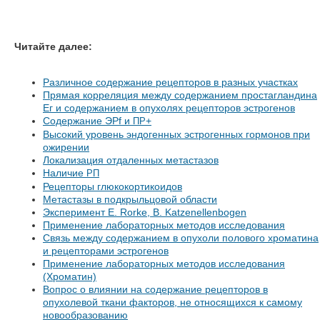
Читайте далее:
Различное содержание рецепторов в разных участках
Прямая корреляция между содержанием простагландина
Ег и содержанием в опухолях рецепторов эстрогенов
Содержание ЭРf и
+
ПР
Высокий уровень эндогенных эстрогенных гормонов при
ожирении
Локализация отдаленных метастазов
Наличие
РП
Рецепторы глюкокортикоидов
Метастазы в подкрыльцовой области
Эксперимент Е. Rorke, В. Katzenellenbogen
Применение лабораторных методов исследования
Связь между содержанием в опухоли полового хроматина
и рецепторами эстрогенов
Применение лабораторных методов исследования
(Хроматин)
Вопрос о влиянии на содержание рецепторов в
опухолевой ткани факторов, не относящихся к самому
новообразованию