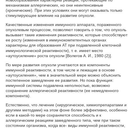
новообразования характерны реакции, протекающие по
механизмам аллергических, но они неинтенсивные
(хронические). При этих условиях они могут оказывать только
стимулирующее влияние на развитие опухоли.
Качественные изменения иммунного аппарата, пораженного
опухолевым процессом, позволяют говорить о том, что опухоль
вызывает такие изменения реактивности, которые способствуют
ее росту (изменения в иммунокомпетентных органах
характерны для образования
при подавленной клеточной
АТ
иммунологической реактивности), т. е. имеет место
«аутоусиление» роста опухоли [Волегов А. И., 1980 (2)].
По мере развития опухоли угнетаются все компоненты
иммунной реактивности, в том числе и лежащие в основе
«аутоусиления», чем в значительной мере можно объяснить
постепенное замедление ее развития. Но пока функция:
иммунной системы подавлена неполностью, возможно
сохранение аллергической реактивности (ее немедленного
компонента).
Естественно, что лечение (хирургическое, химиопрепаратами и
другими методами) на этом фоне более эффективно, особенно
если в какой-то мере сохраняется способность и к
аллергическим реакциям замедленного типа, чем при таком
состоянии организма, когда все- виды иммунной реактивности,