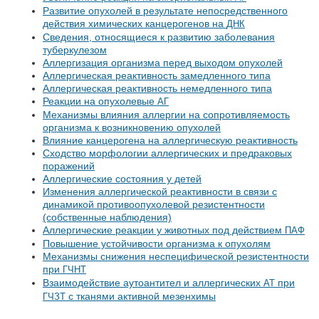
Развитие опухолей в результате непосредственного
действия химических канцерогенов на
ДНК
Сведения, относящиеся к развитию заболевания
туберкулезом
Аллергизация организма перед выходом опухолей
Аллергическая реактивность замедленного типа
Аллергическая реактивность немедленного типа
Реакции на опухолевые
АГ
Механизмы влияния аллергии на сопротивляемость
организма к возникновению опухолей
Влияние канцерогена на аллергическую реактивность
Сходство морфологии аллергических и предраковых
поражений
Аллергические состояния у детей
Изменения аллергической реактивности в связи с
динамикой противоопухолевой резистентности
(собственные наблюдения)
Аллергические реакции у животных под действием
ПАФ
Повышение устойчивости организма к опухолям
Механизмы снижения неспецифической резистентности
при
ГЧНТ
Взаимодействие аутоантител и аллергических
при
АТ
с тканями активной мезенхимы
ГЧЗТ