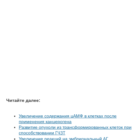
Читайте далее:
Увеличение содержания цАМФ в клетках после
применения канцерогена
Развитие опухоли из трансформированных клеток при
способствовании
ГЧЗТ
Увеличение реакций на эмбриональный
АГ