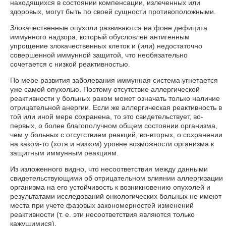
находящихся в состоянии компенсации, излеченных или
здоровых, могут быть по своей сущности противоположными.
Злокачественные опухоли развиваются на фоне дефицита
иммунного надзора, который обусловлен антигенным
упрощение злокачественных клеток и (или) недостаточно
совершенной иммунной защитой, что необязательно
сочетается с низкой реактивностью.
По мере развития заболевания иммунная система угнетается
уже самой опухолью. Поэтому отсутствие аллергической
реактивности у больных раком может означать только наличие
отрицательной анергии. Если же аллергическая реактивность в
той или иной мере сохранена, то это свидетельствует, во-
первых, о более благополучном общем состоянии организма,
чем у больных с отсутствием реакций, во-вторых, о сохранении
на каком-то (хотя и низком) уровне возможности организма к
защитным иммунным реакциям.
Из изложенного видно, что несоответствия между данными
свидетельствующими об отрицательном влиянии аллергизации
организма на его устойчивость к возникновению опухолей и
результатами исследований онкологических больных не имеют
места при учете фазовых закономерностей изменений
реактивности (т. е. эти несоответствия являются только
кажущимися).