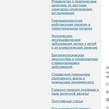
Руководство к практическим
занятиям по методам
санитарно-гигиенических
исследований
Гемокомпонентная
инфузионная терапия и
парентеральное питание
Хронические
неспецифические
заболевания легких у детей
и их климатическое лечение
Бактериологическая
диагностика и профилактика
стафилококковых
заболеваний
И
н
Справочник помощника
в
санитарного врача и
помощника эпидемиолога
С
Гормоно-терапия предрака и
В
рака молочной железы
В
Популярные статьи
У
Рак щитовидной железы