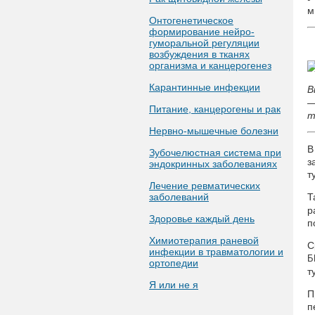
м
Онтогенетическое
формирование нейро-
гуморальной регуляции
возбуждения в тканях
организма и канцерогенез
Карантинные инфекции
В
—
Питание, канцерогены и рак
т
Нервно-мышечные болезни
В
Зубочелюстная система при
з
эндокринных заболеваниях
т
Лечение ревматических
заболеваний
Т
р
Здоровье каждый день
п
Химиотерапия раневой
С
инфекции в травматологии и
Б
ортопедии
т
Я или не я
П
п