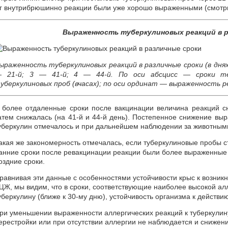
г внутрибрюшинно реакции были уже хорошо выраженными (смотри
Выраженность туберкулиновых реакций в р
ыраженность туберкулиновых реакций в различные сроки (в дня
 21-й; 3 — 41-й; 4 — 44-й. По оси абсцисс — сроки те
уберкулиновых проб (вчасах); по оси ординат — выраженность ре
 более отдаленные сроки после вакцинации величина реакций сн
атем снижалась (на 41-й и 44-й день). Постепенное снижение вы
уберкулин отмечалось и при дальнейшем наблюдении за животным
акая же закономерность отмечалась, если туберкулиновые пробы 
анние сроки после ревакцинации реакции были более выраженные
оздние сроки.
равнивая эти данные с особенностями устойчивости крыс к возник
, мы видим, что в сроки, соответствующие наиболее высокой ал
ЦЖ
уберкулину (ближе к 30-му дню), устойчивость организма к действи
ри уменьшении выраженности аллергических реакций к туберкулин
ерестройки или при отсутствии аллергии не наблюдается и снижен