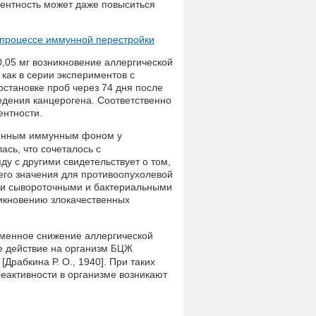
тентность может даже повыситься
 процессе иммунной перестройки
0,05 мг возникновение аллергической
 как в серии экспериментов с
остановке проб через 74 дня после
ведения канцерогена. Соответственно
ентности.
енным иммунным фоном у
сь, что сочеталось с
у с другими свидетельствует о том,
его значения для противоопухолевой
ии сывороточными и бактериальными
никновению злокачественных
еменное снижение аллергической
ое действие на организм
БЦЖ
Драбкина Р. О., 1940]. При таких
еактивности в организме возникают