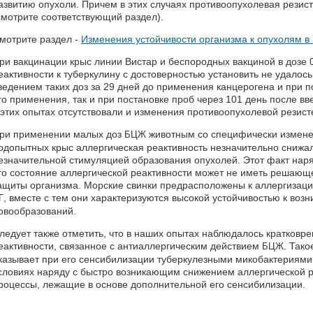
азвитию опухоли. Причем в этих случаях противоопухолевая резис
смотрите соответствующий раздел).
мотрите раздел -
Изменения устойчивости организма к опухолям в
ри вакцинации крыс линии Вистар и беспородных вакциной в дозе 
еактивности к туберкулину с достоверностью установить не удалось
ведением таких доз за 29 дней до применения канцерогена и при п
го применения, так и при постановке проб через 101 день после в
 этих опытах отсутствовали и изменения противоопухолевой резист
ри применении малых доз
животным со специфически измен
БЦЖ
одопытных крыс аллергическая реактивность незначительно снижала
езначительной стимуляцией образования опухолей. Этот факт наряд
то состояние аллергической реактивности может не иметь решающ
ащиты организма. Морские свинки предрасположены к аллергизац
, вместе с тем они характеризуются высокой устойчивостью к воз
Г
овообразований.
ледует также отметить, что в наших опытах наблюдалось кратковр
еактивности, связанное с антиаллергическим действием
. Так
БЦЖ
казывает при его сенсибилизации туберкулезными микобактериями [
словиях наряду с быстро возникающим снижением аллергической р
роцессы, лежащие в основе дополнительной его сенсибилизации.