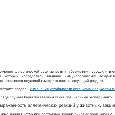
зучение аллергической реактивности к туберкулину проводили в о
а которых исследовали влияние иммунологических воздейст
озникновению опухолей (смотрите соответствующий раздел).
мотрите раздел -
Изменения устойчивости организма к опухолям в
 ряде случаев были поставлены также специальные эксперименты.
ыраженность аллергических реакций у животных, вакц
 крыс линии Вистар при постановке туберкулиновых проб через 2