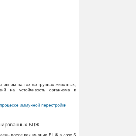
сновном на тех же группах животных,
вий на устойчивость организма к
 процессе иммунной перестройки
инированных
БЦЖ
1 день после вакцинации
в дозе 5
БЦЖ