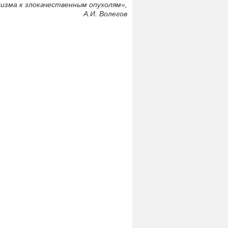
изма к злокачественным опухолям»,
А.И. Волегов