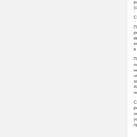
р
(
С
П
р
в
е
в
П
п
н
ч
з
А
н
С
р
о
у
п