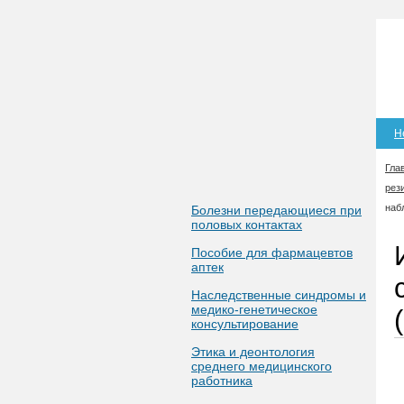
Н
Гла
рез
наб
Болезни передающиеся при
половых контактах
Пособие для фармацевтов
аптек
Наследственные синдромы и
медико-генетическое
консультирование
Этика и деонтология
среднего медицинского
работника