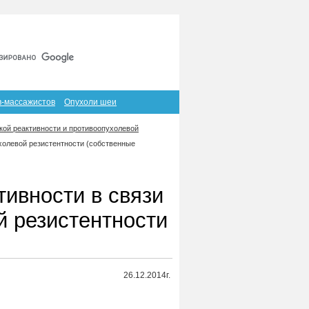
Главная
Карта сайта
RSS
в-массажистов
Опухоли шеи
кой реактивности и противоопухолевой
холевой резистентности (собственные
ивности в связи
й резистентности
26.12.2014г.