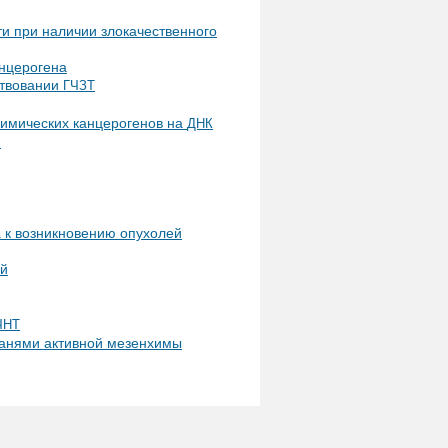
ти при наличии злокачественного
нцерогена
ствовании
ГЧЗТ
химических канцерогенов на
ДНК
м
 к возникновению опухолей
ий
ЧНТ
канями активной мезенхимы