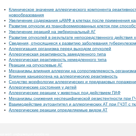
Клиническое значение аллергического компонента реактивнос
новообразования
Увеличение содержания цАМФ в клетках после применения ка
Развитие опухоли из трансформированных клеток при способ
Увеличение реакций на эмбриональный
АГ
Развитие опухолей в результате непосредственного действия 
Сведения, относящиеся к развитию заболевания туберкулезо
Аллергизация организма перед выходом опухолей
Аллергическая реактивность замедленного типа
Аллергическая реактивность немедленного типа
Реакции на опухолевые
АГ
Механизмы влияния аллергии на сопротивляемость организма
Влияние канцерогена на аллергическую реактивность
Сходство морфологии аллергических и предраковых поражен
Аллергические состояния у детей
Аллергические реакции у животных под действием
ПАФ
Механизмы снижения неспецифической резистентности при
Г
Взаимодействие аутоантител и аллергических
при
с т
АТ
ГЧЗТ
Аллергические реакции определяемые видом
АТ
ая мед. информация всегда на