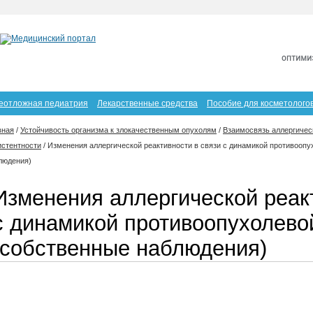
еотложная педиатрия
Лекарственные средства
Пособие для косметолого
вная
/
Устойчивость организма к злокачественным опухолям
/
Взаимосвязь аллергичес
истентности
/
Изменения аллергической реактивности в связи с динамикой противоопу
людения)
Изменения аллергической реакт
с динамикой противоопухолево
(собственные наблюдения)