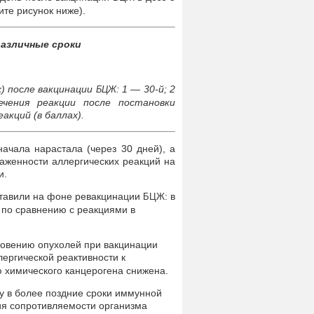
те рисунок ниже).
азличные сроки
х) после вакцинации
: 1 — 30-й; 2
БЦЖ
чения реакции после постановки
акций (в баллах).
ачала нарастала (через 30 дней), а
раженности аллергических реакций на
и.
ставили на фоне ревакцинации
: в
БЦЖ
 по сравнению с реакциями в
новению опухолей при вакцинации
лергической реактивности к
ю химического канцерогена снижена.
у в более поздние сроки иммунной
ия сопротивляемости организма