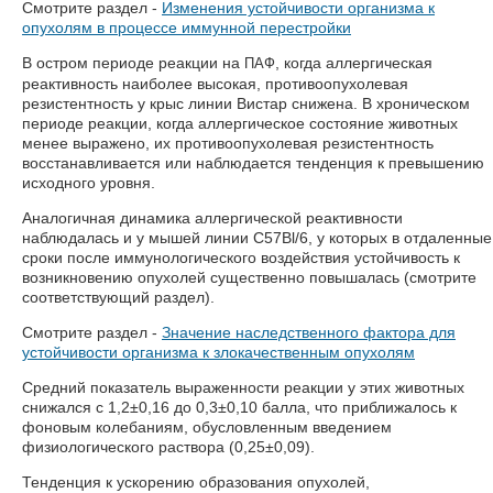
Смотрите раздел -
Изменения устойчивости организма к
опухолям в процессе иммунной перестройки
В остром периоде реакции на
, когда аллергическая
ПАФ
реактивность наиболее высокая, противоопухолевая
резистентность у крыс линии Вистар снижена. В хроническом
периоде реакции, когда аллергическое состояние животных
менее выражено, их противоопухолевая резистентность
восстанавливается или наблюдается тенденция к превышению
исходного уровня.
Аналогичная динамика аллергической реактивности
наблюдалась и у мышей линии С57Вl/6, у которых в отдаленные
сроки после иммунологического воздействия устойчивость к
возникновению опухолей существенно повышалась (смотрите
соответствующий раздел).
Смотрите раздел -
Значение наследственного фактора для
устойчивости организма к злокачественным опухолям
Средний показатель выраженности реакции у этих животных
снижался с 1,2±0,16 до 0,3±0,10 балла, что приближалось к
фоновым колебаниям, обусловленным введением
физиологического раствора (0,25±0,09).
Тенденция к ускорению образования опухолей,