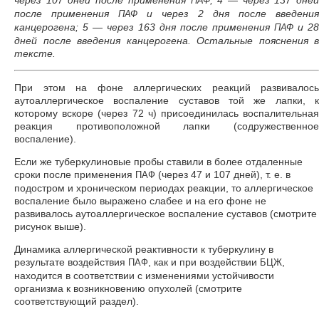
через 107 дней после применения
; 4 — через 137 дней
ПАФ
после применения
и через 2 дня после введения
ПАФ
канцерогена; 5 — через 163 дня после применения
и 28
ПАФ
дней после введения канцерогена. Остальные пояснения в
тексте.
При этом на фоне аллергических реакций развивалось
аутоаллергическое воспаление суставов той же лапки, к
которому вскоре (через 72 ч) присоединилась воспалительная
реакция противоположной лапки (содружественное
воспаление).
Если же туберкулиновые пробы ставили в более отдаленные
сроки после применения
(через 47 и 107 дней), т. е. в
ПАФ
подостром и хроническом периодах реакции, то аллергическое
воспаление было выражено слабее и на его фоне не
развивалось аутоаллергическое воспаление суставов (смотрите
рисунок выше).
Динамика аллергической реактивности к туберкулину в
результате воздействия
, как и при воздействии
,
ПАФ
БЦЖ
находится в соответствии с изменениями устойчивости
организма к возникновению опухолей (смотрите
соответствующий раздел).