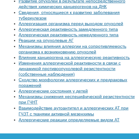
Развитие опухолей в результате непосредственного
действия химических канцерогенов на
ДНК
Сведения, относящиеся к развитию заболевания
туберкулезом
Аллергизация организма перед выходом опухолей
Аллергическая реактивность замедленного типа
Аллергическая реактивность немедленного типа
Реакции на опухолевые
АГ
Механизмы влияния аллергии на сопротивляемость
организма к возникновению опухолей
Влияние канцерогена на аллергическую реактивность
Изменения аллергической реактивности в связи с
динамикой противоопухолевой резистентности
(собственные наблюдения)
Сходство морфологии аллергических и предраковых
поражений
Аллергические состояния у детей
Механизмы снижения неспецифической резистентности
при
ГЧНТ
Взаимодействие аутоантител и аллергических
при
АТ
с тканями активной мезенхимы
ГЧЗТ
Аллергические реакции определяемые видом
АТ