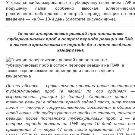
У крыс, сенсибилизированных к туберкулину введением
в
ПАФ
подушечку лапки, особенно высокая аллергическая
реактивность наблюдалась в острый период реакции на его
введение — на 9— 13-й день (смотрите рисунок ниже).
Течение аллергических реакций при постановке
туберкулиновых проб в остром периоде реакции на
,
ПАФ
а также в хроническом ее периоде до и после введения
канцерогена
По оси абсцисс — сроки течения реакции после постановки
туберкулиновых проб (в часах); по оси ординат —
выраженность реакции (в баллах). Сплошные линии —
течение реакций в области правой задней лапки; штриховая
линия — течение содружественного воспаления в области
левой лапки, где туберкулиновые пробы не ставили; течение
реакций после постановки туберкулиновых проб: 1 — в
остром периоде реакции на
через 10 дней после ег
ПАФ
применения; 2 — через 47 дней после применения
; 3 
ПАФ